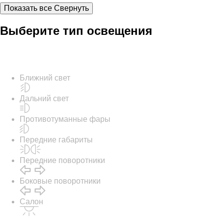
W222, V222, X222 / Седан 2013-наст. время
Показать все
Свернуть
Выберите тип освещения
Ближний свет
Дальний свет
Противотуманные фары
Передние габариты
Передние поворотники
Боковые поворотники
Салон