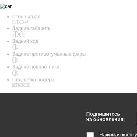
Стоп-сигнал
Задние габариты
Задний ход
Задние противотуманные фары
Задние поворотники
Подсветка номера
Подпишитесь
на обновления:
Нажимая кнопку